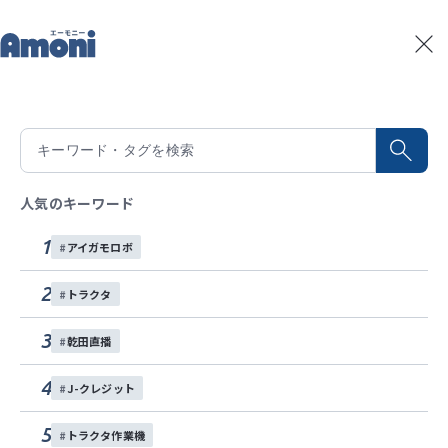
トップ
記事一覧
自動操舵 プラウやってみた
記事一覧
2021/07/07
積算温度予測
自動操舵 プラウやってみた
水稲生育予測
Amoniパートナー
人気のキーワード
自動操舵で溝引きプラウにチャレンジ！
イベント
果たしてうまくいくでしょうか・・・。
1
アイガモロボ
お問い合わせ
こうご期待！
2
トラクタ
各種SNS
トラクタ
土づくり
自動操舵
トラクタ作業機
3
乾田直播
この記事をシェアする
4
J-クレジット
お問い合わせする
5
トラクタ作業機