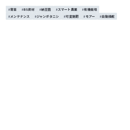
育苗
BS資材
納豆菌
スマート農業
有機栽培
メンテナンス
ジャンボタニシ
可変施肥
モアー
自動操舵
お問い合わせする
執筆者