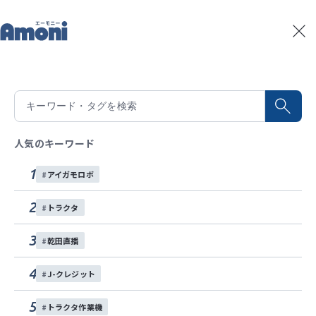
トップ
記事一覧
【初めてシリーズ】雪の中でトプコン実演
記事一覧
2023/04/10
積算温度予測
【初めてシリーズ】雪の中でトプコン実
水稲生育予測
Amoniパートナー
演
人気のキーワード
イベント
1
アイガモロボ
こんにちはヰセキ東北です。 待望の（たぶん誰も待っ
お問い合わせ
てない）【五十嵐の初めてシリーズ】がシリーズ化す
2
トラクタ
ることになりました（笑） 今回は東北ならではの雪の
各種SNS
中での実演です。無事に自動操舵で走ってくれるの
3
乾田直播
か………お楽しみに！
4
J-クレジット
トラクタ
自動操舵
5
トラクタ作業機