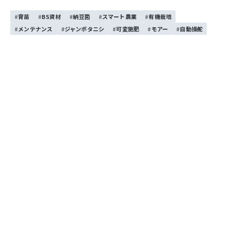
この記事をシェアする
育苗
BS資材
納豆菌
スマート農業
有機栽培
お問い合わせする
メンテナンス
ジャンボタニシ
可変施肥
モアー
自動操舵
お問い合わせする