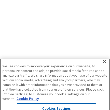
『アグリJAPANフェスタ2026』in 関東甲
信越カンパニー開催決定
（株）ISEKI Japan 関東甲信越カンパニー本社事務所（阿見）にて
『アグリJAPANフェスタ2026』を2026年6月12日(金)・13日(土)・14日(日)開催
いたします！
新JAPANシリーズ『BJ』・『PJ』・『HJ』も展示！
2026/5/7
皆さまのお越しお待ちしております。
展示会
ドローン
トラクタ
ISEKIグループ
We use cookies to improve your experience on our website, to
personalize content and ads, to provide social media features and to
analyze our traffic. We share information about your use of our website
記事をすべて見る
with our social media, advertising and analytics partners, who may
combine it with other information that you have provided to them or
that they have collected from your use of their services. Please click
[Cookie Settings] to customize your cookie settings on our
website.
Cookie Policy
Cookies Settings