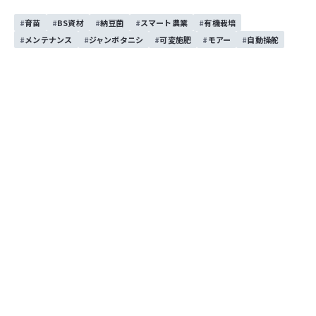
育苗
BS資材
納豆菌
スマート農業
有機栽培
実演会の様子
メンテナンス
ジャンボタニシ
可変施肥
モアー
自動操舵
実演会の様子
CHCNAV「NXシリーズ」「IC100」などスマート農機を中心に出展し
ました！
田植機×NXシリーズの組み合わせも多くの方に関心を持っていただけ
ました！
実演会の様子はこちら↓↓
インスタグラムのフォローもよろしくお願いします！