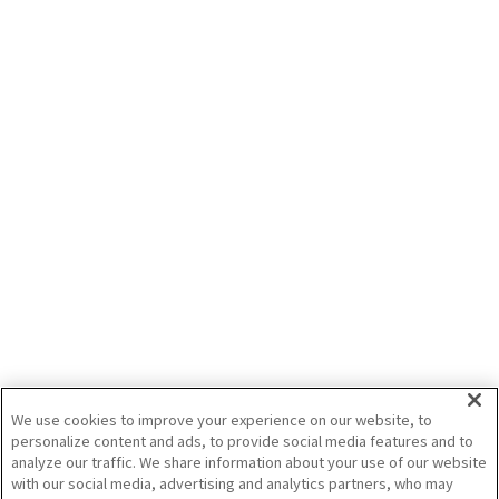
３月に関西で行ったイベント情報です
2026/4/1
実演会
展示会
ISEKIグループ
「ISEKI 春の実演・展示即売会」in栃木の
ご案内
2026年3月14日・15日の2日間開催！！本会場横の圃場にてロボットトラクタ・
田植機や移植機の実演実施！！
また、NTT-eドローンはメーカー担当者による講習会を実施。
会場内ではBF・HJシリーズをはじめ輸入作業機やアイガモロボと沢山の商品を展
2026/3/10
示していますので、是非ご来場お待ちしております。
実演会
展示会
ISEKIグループ
We use cookies to improve your experience on our website, to
personalize content and ads, to provide social media features and to
analyze our traffic. We share information about your use of our website
記事をすべて見る
with our social media, advertising and analytics partners, who may