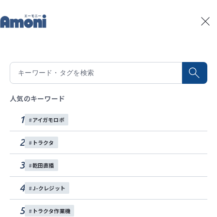
トップ
記事一覧
アグリジャパンフェスタ in 滋賀
記事一覧
2026/02/28
積算温度予測
アグリジャパンフェスタ in 滋賀
水稲生育予測
Amoniパートナー
人気のキーワード
2月14日にアグリジャパンフェスタin滋賀を開催しま
イベント
した！！
1
アイガモロボ
お問い合わせ
実演会
2
トラクタ
各種SNS
3
この記事をシェアする
乾田直播
4
お問い合わせする
J-クレジット
5
トラクタ作業機
目次