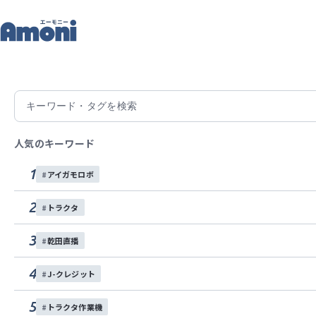
記
トップ
記事一覧
春の展示会in空知中央
2026/03/24
春の展示会in空知中央
人気のキーワード
3月24日（火）・25日（水）にISEKI Japan
1
アイガモロボ
展示会
北海道
2
トラクタ
この記事をシェアする
3
乾田直播
4
J-クレジット
5
トラクタ作業機