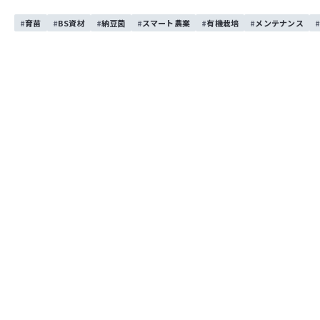
天気に恵まれた2日間でした！
育苗
BS資材
納豆菌
スマート農業
有機栽培
メンテナンス
2026年3月24日（火）・25日（水）に空知中央営業所にて「
会場内には、トラクタ、玉ねぎ関連機種など様々な機種を展示
も国産作業機や農業資材も展示しました。アイガモブースで
の他にも、商品説明会やお楽しみ抽選会を行いました！
2日間大変多くのお客様にご来場いただき、大盛況となりま