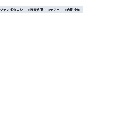
ジャンボタニシ
可変施肥
モアー
自動操舵
ISEKI 春の展示会」を開催しました。
しました！また、メーカー様にご協力いただき、ISEKI製品
は、プールを作り実際に動いている様子を見ていただきました
した。ありがとうございました！