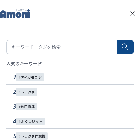
トップ
記事一覧
スプレーヤー
記事一覧
#
スプレーヤー
全
1
件
積算温度予測
水稲生育予測
Amoniパートナー
人気のキーワード
イベント
1
アイガモロボ
お問い合わせ
2
トラクタ
各種SNS
3
乾田直播
4
J-クレジット
5
トラクタ作業機