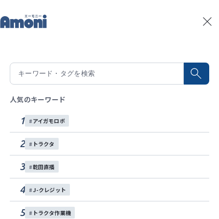
トップ
イベント
ISEKI Japan 2026 夏の展示会in九州カンパニー開催決定
記事一覧
現地
積算温度予測
ISEKI Japan 2026 夏の展示会in九州カ
水稲生育予測
Amoniパートナー
ンパニー開催決定
人気のキーワード
イベント
1
アイガモロボ
ISEKIグループ
お問い合わせ
2026年７月８日（水） 9:30～15:00
2
トラクタ
2026年７月９日（木） 9:30～14:30
各種SNS
3
乾田直播
グランメッセ熊本A・Bホールにて『ISEKI Japan2026夏の展示会』
4
を2026年７月８日（水）・９日（木）開催します！
J-クレジット
新JAPANシリーズや新型トラクター等も展示！皆さまのお越しおまち
5
トラクタ作業機
しております！