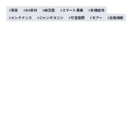
育苗
BS資材
納豆菌
スマート農業
有機栽培
メンテナンス
ジャンボタニシ
可変施肥
モアー
自動操舵
開催地
グランメッセ熊本A・Bホール（熊本県上益城郡益城町福富1010）
お問い合わせ
（株）ISEKI Japan九州カンパニー TEL：096-286-0303
（株）ISEKI Japan九州カンパニー福岡事務所 TEL：0946-42-1401
（株）ISEKI Japan九州カンパニー熊本事務所 TEL：096-286-0333