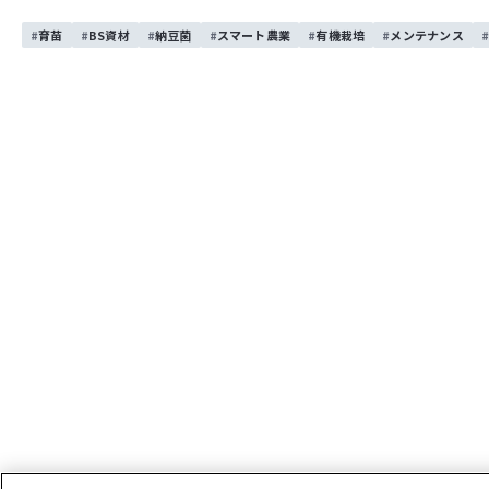
育苗
BS資材
納豆菌
スマート農業
有機栽培
メンテナンス