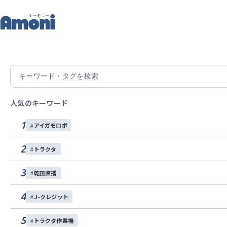
記
トップ
2021/07/14
有限会社 穂海農耕
人気のキーワード
1
アイガモロボ
2
トラクタ
3
乾田直播
4
J-クレジット
5
トラクタ作業機