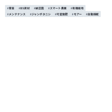
お問い合わせする
育苗
BS資材
納豆菌
スマート農業
有機栽培
メンテナンス
ジャンボタニシ
可変施肥
モアー
自動操舵
お問い合わせする
執筆者