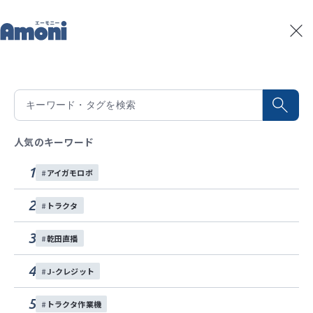
トップ
記事一覧
トプコン自動操舵システムを使って耕運作業をしてみた
記事一覧
2021/07/07
積算温度予測
トプコン自動操舵システムを使って耕運
水稲生育予測
Amoniパートナー
作業をしてみた
人気のキーワード
イベント
1
アイガモロボ
トプコン自動操舵システムを使って耕運作業をしまし
お問い合わせ
た。 自動旋回で無駄なくピッタリ次の条に合わせられ
2
トラクタ
ます！
各種SNS
3
乾田直播
スマート農業
トラクタ
自動操舵
大規模
4
J-クレジット
この記事をシェアする
5
トラクタ作業機