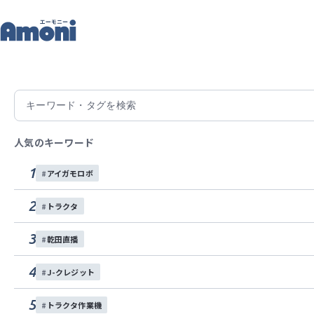
記
トップ
記事一覧
整地・除雪・均平作業はマルチグレーダにおまか
2025/12/04
整地・除雪・均平作業はマル
人気のキーワード
両面ブレード仕様のマルチグレーダは、独自のブレー
1
アイガモロボ
小回りが利くため、小さなほ場での作業にも適してい
専用アタッチを装備し、GNSSレベリングシステムと
2
トラクタ
使用方法のため均平作業を始められる方にもピッタリ
3
乾田直播
土づくり
作業機
乾田直播
4
J-クレジット
この記事をシェアする
5
トラクタ作業機