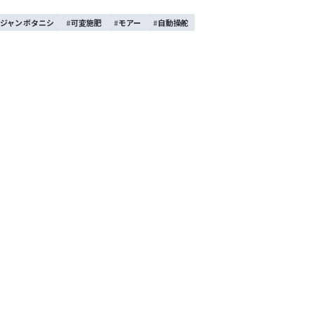
ジャンボタニシ
可変施肥
モアー
自動操舵
均平作業も可能な作業機です。両面ブレード仕様のため、ほ
となく作業を行えます。