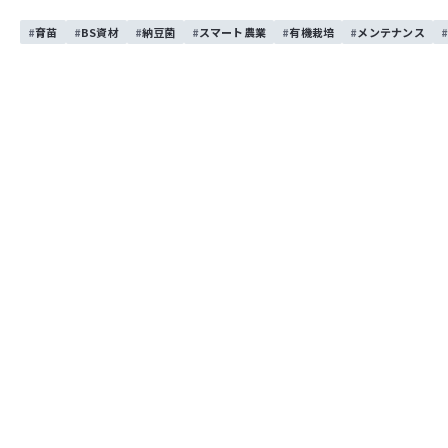
育苗
BS資材
納豆菌
スマート農業
有機栽培
メンテナンス
両面ブレード仕様のマルチグレーダ
マルチグレーダは整地、除雪、さらには簡易レベラーとして
隅の作業や、折り返し地点でもトラクタの切り返しをするこ