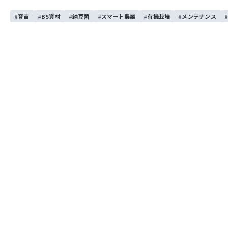
育苗
BS資材
納豆菌
スマート農業
有機栽培
メンテナンス
岩手県岩手町にて稲刈り体験をお手伝
10/7(火)に岩手県岩手町の沼宮内小学校の児童40名の稲
みんなとても元気で、興味津々な様子でコンバインに乗って
ていました。
今回の体験で農業機械に興味を持ってもらえると嬉しいで