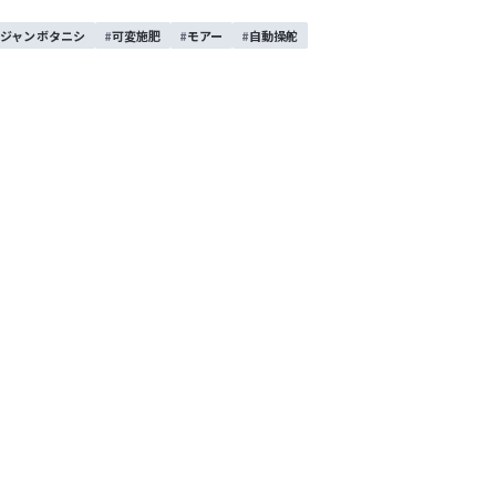
ジャンボタニシ
可変施肥
モアー
自動操舵
い！
刈り体験をお手伝いしてきました。
くれました！また、稲刈りについてのクイズにも元気よく答え
すね。