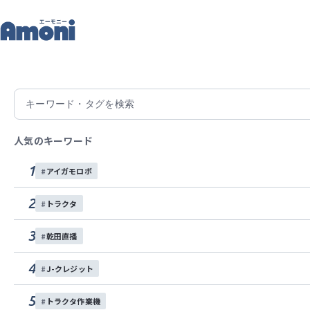
記
トップ
記事一覧
岩手県でしずちゃんと稲刈り!?
2026/02/05
岩手県でしずちゃんと稲刈り!
人気のキーワード
10/7(火)に岩手県岩手町の沼宮内小学校の児童40
1
アイガモロボ
んと！！BSよしもとさんの密着ファーマーズという
ゃんもいらっしゃいました。
2
トラクタ
コンバイン
3
乾田直播
4
この記事をシェアする
J-クレジット
5
トラクタ作業機