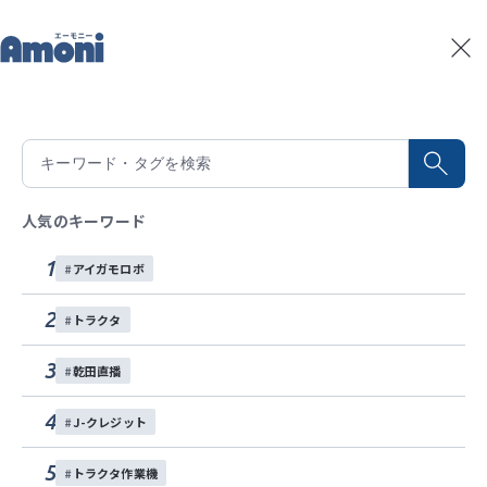
トップ
記事一覧
だから選ばれる。ヰセキのマップデータ連動可変施肥田植
記事一覧
2026/03/04
積算温度予測
だから選ばれる。ヰセキのマップデータ
水稲生育予測
Amoniパートナー
連動可変施肥田植機
人気のキーワード
イベント
1
アイガモロボ
衛星やドローンのデータを活用するスマート施肥。ヰ
お問い合わせ
セキのマップ連動可変施肥田植機PRJ8-FSは、過去の
2
トラクタ
生育データに基づく施肥マップによりほ場内で施肥量
各種SNS
を変化させ、適正施肥を行うことができます。生育ム
3
乾田直播
ラの軽減や肥料コスト削減、品質安定に貢献します。
4
J-クレジット
可変施肥
肥料削減
水稲
スマート農業
5
トラクタ作業機