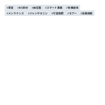
この記事をシェアする
育苗
BS資材
納豆菌
スマート農業
有機栽培
お問い合わせする
メンテナンス
ジャンボタニシ
可変施肥
モアー
自動操舵
目次
マップ連動の可変施肥とは
ISEKIマップデータ連動可変施肥のメリット
①肥料コスト削減
目次を開く
マップ連動の可変施肥とは