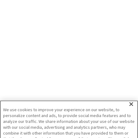
せた最適な施肥量を追求してみました！
2026/5/21
可変施肥
田植機
スマート農業
ISEKIグループ
BF-Zトラクタ＆ブロードキャスター【オ
プション】マップ連動可変施肥キットで実
作業動画のご紹介
ブロードキャスターCFシリーズ用「マップ連動可変施肥キット（オプション）」
をご使用いただいているお客様のほ場にて実際の散布作業の様子を動画でご紹介
いたします。
導入のきっかけや使用した声をぜひご覧ください。
2026/4/28
ブロードキャスター
可変施肥
マップ連動
（株）ササキコーポレーション
We use cookies to improve your experience on our website, to
personalize content and ads, to provide social media features and to
analyze our traffic. We share information about your use of our website
記事をすべて見る
with our social media, advertising and analytics partners, who may
combine it with other information that you have provided to them or