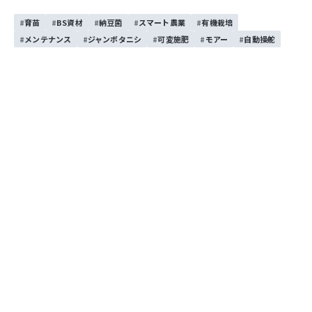
この記事をシェアする
育苗
BS資材
納豆菌
スマート農業
有機栽培
お問い合わせする
メンテナンス
ジャンボタニシ
可変施肥
モアー
自動操舵
目次
鎮圧作業機の特徴
バーチカルハロー
ケンブリッジローラー
振動ローラー
おわりに
播種前鎮圧（播種床造成）