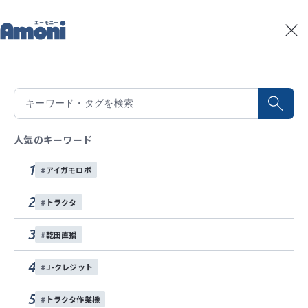
トップ
記事一覧
中型トラクタ向け乾田直播作業機のご紹介”鎮圧編”
記事一覧
2026/04/01
積算温度予測
中型トラクタ向け乾田直播作業機のご紹
水稲生育予測
Amoniパートナー
介”鎮圧編”
人気のキーワード
イベント
1
アイガモロボ
中型トラクタ向け乾田直播作業機の紹介記事、3回目
お問い合わせ
の今回は鎮圧に使う作業機について解説します。鎮圧
2
トラクタ
も乾田直播を成功させるための肝になる作業ですので
各種SNS
取り組む際は、この記事を見て是非機械をそろえてく
3
乾田直播
ださい。
4
J-クレジット
乾田直播
トラクタ作業機
大規模
水稲
効率化
自動操舵
5
トラクタ作業機