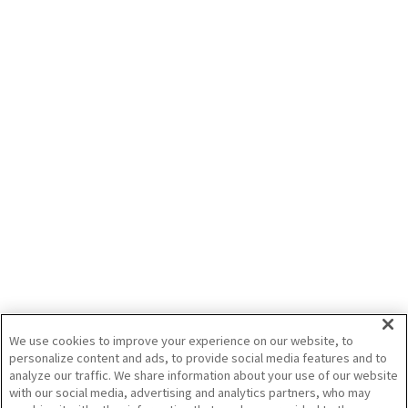
両面ブレード仕様のマルチグレーダは、独自のブレード形状で土でも雪でもスム
ーズに作業を行えます。直装式で小回りが利くため、小さなほ場での作業にも適
しています。
専用アタッチを装備し、GNSSレベリングシステムと連携することで簡易レベラ
2025/12/4
ーとしても活用でき、シンプルな使用方法のため均平作業を始められる方にもピ
ッタリです。
土づくり
作業機
乾田直播
（株）タカキタ
ブロキャス均一散布で無駄まき防止
肥料を均一散布し、無駄・ムラを防止するブロードキャスターCFシリーズをご紹
介
2022/6/30
トラクタ
トラクタ作業機
土づくり
（株）ササキコーポレーション
We use cookies to improve your experience on our website, to
personalize content and ads, to provide social media features and to
analyze our traffic. We share information about your use of our website
記事をすべて見る
with our social media, advertising and analytics partners, who may