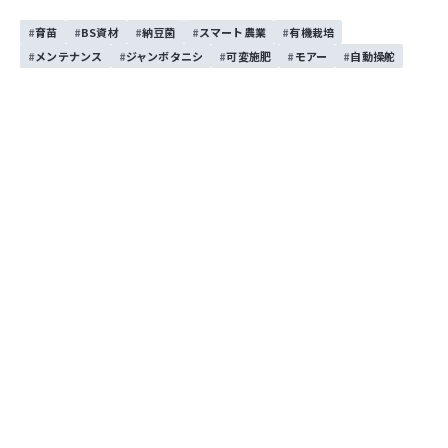
この記事をシェアする
育苗
BS資材
納豆菌
スマート農業
有機栽培
お問い合わせする
メンテナンス
ジャンボタニシ
可変施肥
モアー
自動操舵
目次
WEEDMANとは？
コツ１ ほ場の水位を調整
ワンポイント おすすめ
目次を開く
WEEDMANとは？