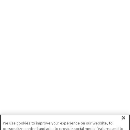
アイガモロボ2 実証実験 "導入試運転編"
5月12日(火)にせたな町でアイガモロボの導入試運転を行いました。
2026/5/18
アイガモロボ
有機栽培
北海道
ISEKIグループ
今年の雑草対策、まだ間に合う！アイガモ
ロボでより省力に
水田の雑草対策は、除草剤だけでなく「水管理」「ほ場準備」「ほ場条件」な
ど、複数の要素が関わります。アイガモロボは、田んぼを航行して水を濁らせる
ことで、雑草の発生を抑えることを目指す水田用の自動抑草ロボットです。有機
栽培だけでなく、慣行栽培においても、除草作業の省力化や雑草対策の補助的な
2026/5/1
手段として活用が広がっています。
アイガモロボ
効率化
環境
井関農機（株）
We use cookies to improve your experience on our website, to
personalize content and ads, to provide social media features and to