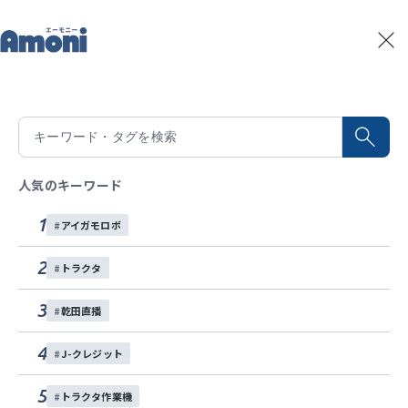
トップ
記事一覧
水田除草機WEEDMAN ワンポイントアドバイス
記事一覧
2026/06/03
積算温度予測
水田除草機WEEDMAN ワンポイントア
水稲生育予測
Amoniパートナー
ドバイス
人気のキーワード
イベント
1
アイガモロボ
水田除草機ウイードマンは㈱オーレックが開発製造し
お問い合わせ
ている、水田除草機です。有機栽培や無農薬栽培では
2
トラクタ
除草剤を使用せず、除草機で除草する必要がありま
各種SNS
す。ウイードマンをうまく使用するコツをピックアッ
3
乾田直播
プして紹介します。
4
J-クレジット
有機栽培
水稲
スマート農業
5
トラクタ作業機