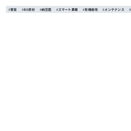
育苗
BS資材
納豆菌
スマート農業
有機栽培
メンテナンス
『ファーモパーク』開設について