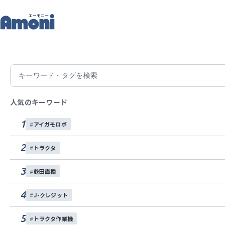
記
トップ
記事一覧
(株)farmo 社商品の稼働状況を体感頂ける『
2026/05/22
(株)farmo 社商品の稼働
人気のキーワード
が開設！！
1
アイガモロボ
(株)farmo 社 敷地内のデモ圃場「ファーモパーク
2
トラクタ
イトを通じて公開されました。どなたでも、実際に稼
で、導入検討されている方はぜひご活用ください。
3
乾田直播
ファーモ
スマート農業
水稲
野菜作
4
J-クレジット
5
トラクタ作業機
この記事をシェアする