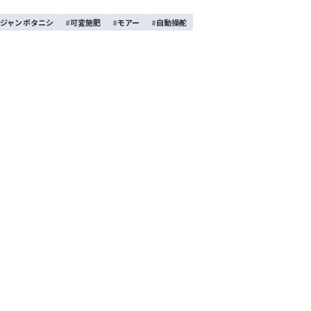
ジャンボタニシ
可変施肥
モアー
自動操舵