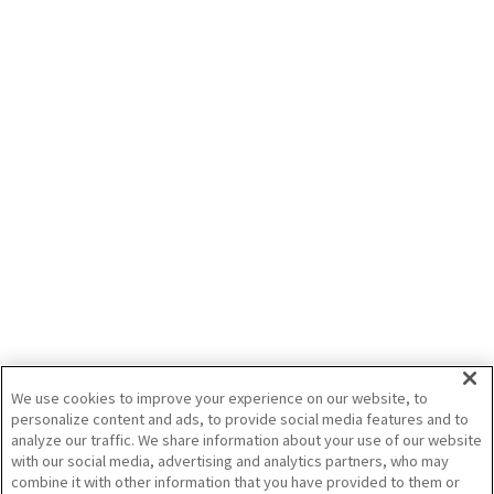
RTKサービスのつなぎ方 前編
今年から新発売の安価型RTKサービスを使って作業を行うまでの流れ
を簡単にご紹介いたします。 ※パラニアンテナ（Parani-SD1000）お
よび補正情報受信用アプリ（ALES Ntrip Client）は社外品のため、
保証できるものではありません。
2022/4/29
スマート農業
ロボット農機
自動操舵
We use cookies to improve your experience on our website, to
井関農機（株）
personalize content and ads, to provide social media features and to
analyze our traffic. We share information about your use of our website
1
2
with our social media, advertising and analytics partners, who may
combine it with other information that you have provided to them or