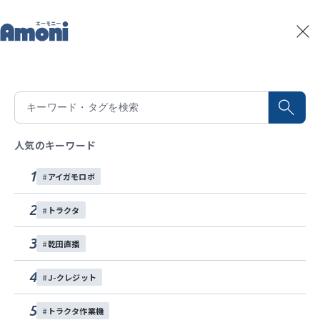
トップ
記事一覧
ロボット農機
記事一覧
#
ロボット農機
全
12
件
積算温度予測
水稲生育予測
Amoniパートナー
人気のキーワード
イベント
1
アイガモロボ
お問い合わせ
2
トラクタ
各種SNS
3
乾田直播
4
J-クレジット
5
トラクタ作業機