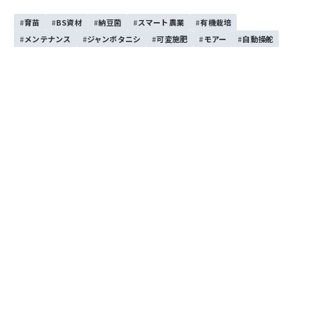
業に集中することができます。
育苗
BS資材
納豆菌
スマート農業
有機栽培
先行機（移植機や収穫機など）や前方の作業者が止ま
メンテナンス
ジャンボタニシ
可変施肥
モアー
自動操舵
れば、SATSUKIも一定距離で自動停止。動き出せば自
動で走行を再開するため、作業中に機体の操作を行う
といった無駄な手間がありません。
移植や収穫の人手不足にお悩みの方、毎日の重量物運
搬をラクにしたい方はぜひご覧ください！
【SATSUKIの主な特徴】
・電動バッテリー仕様（最大約6時間連続作業 ※バッ
テリー2個時）
・軽トラックへの積載が可能
・最大積載量：300kg
【自動追従モードは用途に応じて選べる3種類】