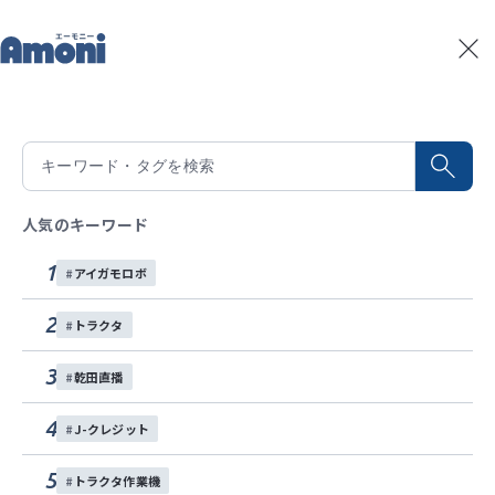
トップ
記事一覧
移植や収穫の運搬に！電動キャリア『SATSUKI』畦追従モ
記事一覧
2026/05/26
積算温度予測
移植や収穫の運搬に！電動キャリア
水稲生育予測
Amoniパートナー
『SATSUKI』畦追従モードでの作業動画
人気のキーワード
イベント
1
アイガモロボ
Sasaki スマート追従畝またぎキャリア
お問い合わせ
「SATSUKI（さつき）」の「畝追従モード」の動画を
2
トラクタ
ご紹介します。
各種SNS
3
乾田直播
機体がまたいだ畝をセンサーが検知し、畝に沿って自
4
動で走行！
J-クレジット
作業中は運転操作が不要なので、苗の移植の際に補給
5
トラクタ作業機
を行ったり、収穫時のコンテナの積み込みといった作