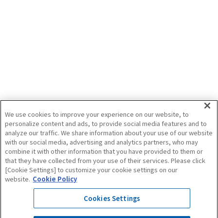
セルトレイ育苗について（入門編）～根鉢
形成の良い苗を作るには～
8月の定植に向け、野菜の育苗を始めた方も多いのではないでしょうか。今回は、
セルトレイ育苗で根鉢形成の良い苗をつくるための資材選び・管理方法について
ご紹介します！
2023/12/14
栽培
野菜作
育苗
井関農機（株）
We use cookies to improve your experience on our website, to
personalize content and ads, to provide social media features and to
analyze our traffic. We share information about your use of our website
記事をすべて見る
with our social media, advertising and analytics partners, who may
combine it with other information that you have provided to them or
that they have collected from your use of their services. Please click
[Cookie Settings] to customize your cookie settings on our
website.
Cookie Policy
Cookies Settings
Amoniとは
利用規約
個人情報保護方針
サイトについて
運営会社