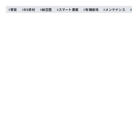
育苗
BS資材
納豆菌
スマート農業
有機栽培
メンテナンス