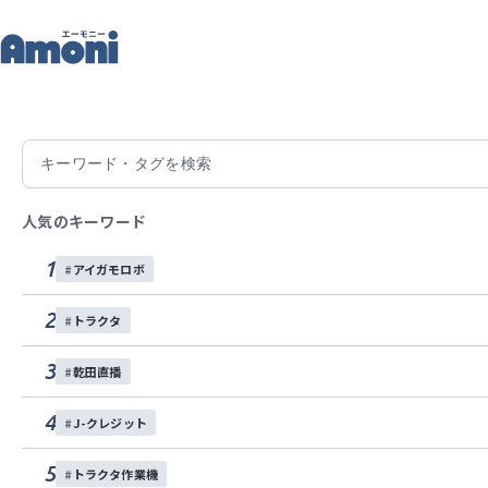
記
トップ
Amoniパートナー
（株）ササキコーポレーション
（株）ササキコーポレーション
人気のキーワード
ササキコーポレーションはトラクター用水田作業機・畑作作業機・除
1
アイガモロボ
シリーズ（代かき機、ロータリー、あぜ塗機）」をはじめブロードキ
プしています。
2
トラクタ
公式HPを見る
3
乾田直播
4
J-クレジット
5
トラクタ作業機