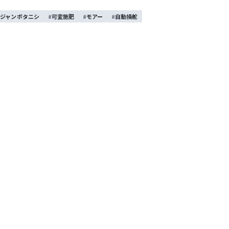
ジャンボタニシ
可変施肥
モアー
自動操舵