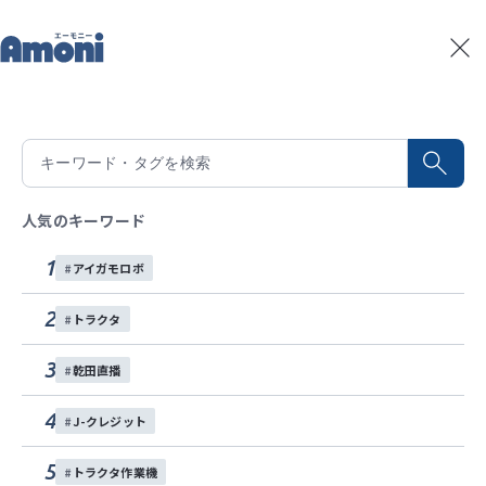
トップ
記事一覧
Amoni水稲生育予測の活用術をご紹介します。中干や追肥
記事一覧
2026/06/29
積算温度予測
Amoni水稲生育予測の活用術をご紹介し
水稲生育予測
Amoniパートナー
ます。中干や追肥、収穫タイミングの把
人気のキーワード
イベント
握に便利！
1
アイガモロボ
お問い合わせ
Amoniの便利機能、水稲生育予測を皆さんご存じです
2
トラクタ
各種SNS
か？簡単な項目入力だけで、幼穂形成期・出穂期・成
3
熟期の予測日が把握できます！
乾田直播
毎年天候も変わる中、中干しや追肥、収穫を適切なタ
4
J-クレジット
イミングで行うのに役立ちます。
5
トラクタ作業機
水稲
栽培