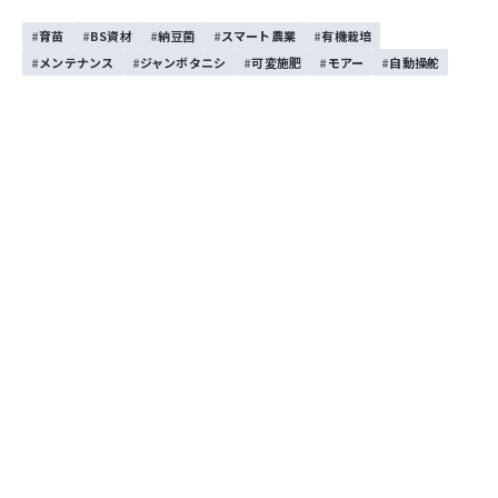
育苗
BS資材
納豆菌
スマート農業
有機栽培
この記事をシェアする
メンテナンス
ジャンボタニシ
可変施肥
モアー
自動操舵
お問い合わせする
目次
異常気象・・・毎年変わる天候・・・作業のタイミング
に迷う！
水稲生育予測を使って、その年の適切な作業タイミング
を把握しよう！
水稲生育予測で分かること
目次を開く