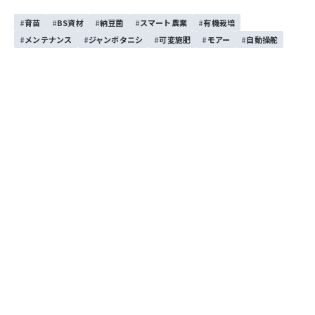
究を2020年に開始。
育苗
BS資材
納豆菌
スマート農業
有機栽培
メンテナンス
ジャンボタニシ
可変施肥
モアー
自動操舵
公式HPを見る