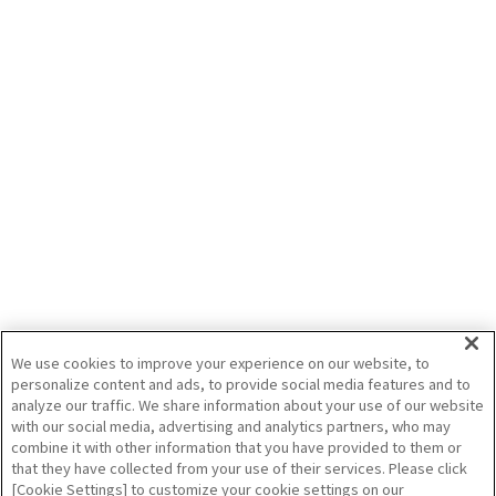
投稿記事
全
1
件
田んぼの自動抑草ロボット 紹介動画
田んぼの除草手間を最小化するための自動抑草ロボットです。全国で実証実験中
のロボットを実演レポート！
2021/7/7
アイガモロボ
スマート農業
有機栽培
We use cookies to improve your experience on our website, to
personalize content and ads, to provide social media features and to
（株）NEWGREEN
analyze our traffic. We share information about your use of our website
with our social media, advertising and analytics partners, who may
combine it with other information that you have provided to them or
that they have collected from your use of their services. Please click
[Cookie Settings] to customize your cookie settings on our