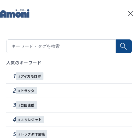
トップ
Amoniパートナー
（株）NEWGREEN
記事一覧
積算温度予測
2025/9/4
水稲生育予測
Amoniパートナー
（株）NEWGREEN
人気のキーワード
イベント
1
アイガモロボ
お問い合わせ
2
トラクタ
各種SNS
街づくり会社であるヤマガタデザインの出資により2019年11月に設
3
乾田直播
立。有機米の栽培における課題を解決し、農業者の所得向上と有機米
マーケットの拡大に取り組むことを目的に、有機米栽培の大きな課題
4
J-クレジット
となる除草作業を省力化する「自動抑草ロボットの開発」や「有機米
栽培のノウハウの確立に向けた研究開発」に取り組む。東京農工大学
5
トラクタ作業機
とは有機米の栽培に関する知見の収集と諸課題の解決に向けた共同研