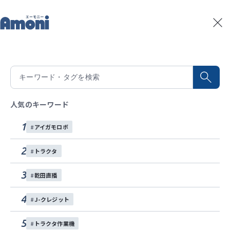
トップ
記事一覧
「納豆菌の力」をたまねぎに使ってみた！
記事一覧
2021/10/27
積算温度予測
「納豆菌の力」をたまねぎに使ってみ
水稲生育予測
Amoniパートナー
た！
人気のキーワード
イベント
1
アイガモロボ
納豆菌の力を施用することで、ワラなどの大きな有機
お問い合わせ
物を最初に分解してくれる菌が増え、全体の微生物が
2
トラクタ
増加し、作物を育てやすい土へ改善する効果がありま
各種SNS
す。
3
乾田直播
4
J-クレジット
今回はたまねぎ栽培で「納豆菌の力」を使用し、収
5
トラクタ作業機
量・品質にどのような効果が現れるかを検証してみま