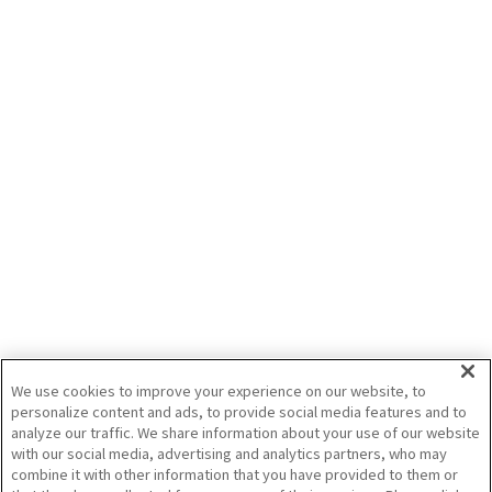
届けします!!
2024/7/4
栽培
麦
トラクタ作業機
井関農機（株）
全自動移植機で植える！スイートコーンの
セルトレイ育苗
スイートコーンのセルトレイ育苗のポイントをご紹介いたします。「スイートコ
ーンの育苗がうまくいかない・・」「全自動移植機で植えてみたいな」そんな
方々の参考になれば幸いです。
2024/3/13
栽培
野菜作
育苗
井関農機（株）
We use cookies to improve your experience on our website, to
personalize content and ads, to provide social media features and to
analyze our traffic. We share information about your use of our website
記事をすべて見る
with our social media, advertising and analytics partners, who may
combine it with other information that you have provided to them or