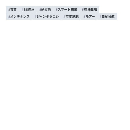
した。
育苗
BS資材
納豆菌
スマート農業
有機栽培
メンテナンス
ジャンボタニシ
可変施肥
モアー
自動操舵
栽培
納豆菌
野菜作
野菜作機械
この記事をシェアする
お問い合わせする
目次
たまねぎと納豆菌の力
試験方法
栽培開始！ 移植・納豆菌散布
目次を開く