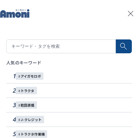
トップ
記事一覧
乾田直播
記事一覧
#
乾田直播
全
18
件
積算温度予測
水稲生育予測
Amoniパートナー
人気のキーワード
イベント
1
アイガモロボ
お問い合わせ
2
トラクタ
各種SNS
3
乾田直播
4
J-クレジット
5
トラクタ作業機