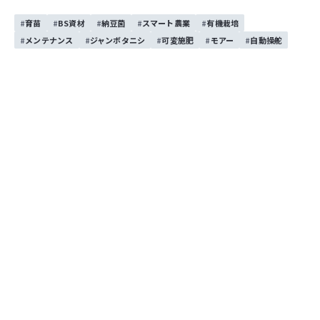
育苗
BS資材
納豆菌
スマート農業
有機栽培
スリップローラーシーダ―の実演を行いました
メンテナンス
ジャンボタニシ
可変施肥
モアー
自動操舵
秋田県潟上市にてTJV755にニプロのスリップローラーシーダー
(SR240)を付けて播種作業の実演を行いました！
2026/8/5
トラクタ作業機
トラクタ
乾田直播
ISEKI Japan 東北カンパニー